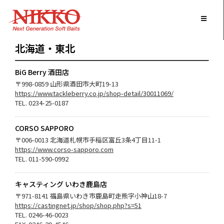
ホーム
/
お取り扱い店舗
/ 北海道・東北
北海道・東北
BiG Berry 酒田店
〒998-0859 山形県酒田市大町19-13
https://www.tackleberry.co.jp/shop-detail/30011069/
TEL. 0234-25-0187
CORSO SAPPORO
〒006-0013 北海道札幌市手稲区富丘3条4丁目11-1
https://www.corso-sapporo.com
TEL. 011-590-0992
キャスティング いわき鹿島店
〒971-8141 福島県いわき市鹿島町走熊字小神山18-7
https://castingnet.jp/shop/shop.php?s=51
TEL. 0246-46-0023